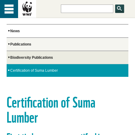
HOME
Menu
TOP
ABOUT US
News
Publications
OUR WORK
Biodiversity Publications
PEOPLE
Certification of Suma Lumber
NEWS
Certification of Suma
Lumber
GET INVOLVED