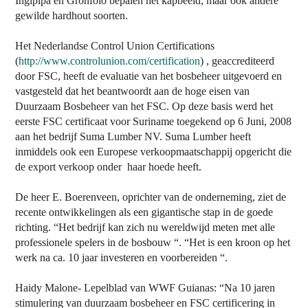
Ingipipa en Gronfolo bepalen het kapbeeld, maar ook andere
gewilde hardhout soorten.
Het Nederlandse Control Union Certifications
(
http://www.controlunion.com/certification
) , geaccrediteerd
door FSC, heeft de evaluatie van het bosbeheer uitgevoerd en
vastgesteld dat het beantwoordt aan de hoge eisen van
Duurzaam Bosbeheer van het FSC. Op deze basis werd het
eerste FSC certificaat voor Suriname toegekend op 6 Juni, 2008
aan het bedrijf Suma Lumber NV. Suma Lumber heeft
inmiddels ook een Europese verkoopmaatschappij opgericht die
de export verkoop onder
haar hoede heeft.
De heer E. Boerenveen, oprichter van de onderneming, ziet de
recente ontwikkelingen als een gigantische stap in de goede
richting. “Het bedrijf kan zich nu wereldwijd meten met alle
professionele spelers in de bosbouw “. “Het is een kroon op het
werk na ca. 10 jaar investeren en voorbereiden “.
Haidy Malone- Lepelblad van WWF Guianas: “Na 10 jaren
stimulering van duurzaam bosbeheer en FSC certificering in