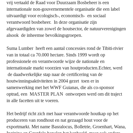
vrij vertaald de Raad voor Duurzaam Bosbeheer is een
internationale non-gouvernementele organisatie die een label
uitvaardigt voor ecologisch-, economisch-
en sociaal
verantwoord bosbeheer.
In deze organisatie zijn
afgevaardigden van zowel de houtsector, de natuurverenigingen
alsook
de inheemse bevolkingsgroepen.
Suma Lumber
heeft een aantal concessies rond de Tibiti-rivier
van in totaal ca 70.000 hectare. Sinds 1999 wordt op
professionele en verantwoorde wijze de nationale en
internationale markt voorzien van houtproducten.Echter, werd
de daadwerkelijke stap naar de certificering van de
houtwinningsaktiviteiten in 2004 gezet
toen er in
samenwerking met het WWF Guianas, die als co-sponsor
optrad, een
MASTER PLAN
ontworpen werd om dit traject
in alle facetten uit te voeren.
Het bedrijf richt zich met haar verantwoorde houtkap op het
produceren van rondhout en nat gezaagd hout voor de
exportmarkt. Met name Basralocus, Bolletrie, Groenhart, Wana,