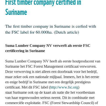
First timber company certified in
WORK WITH US
Suriname
The first timber company in Suriname is cerfied with
the FSC label for 60.000ha. (Dutch article)
Suma Lumber Company NV verwerft als eerste FSC
certificering in
Suriname
Suma Lumber Company NV heeft als eerste houtproducent van
Suriname het FSC Forest Management certificaat verworven.
Deze verwerving is niet alleen een doorbraak voor het bedrijf,
maar zeker ook een nationale mijlpaal. Immers, het is het eerste
en enige bedrijf in Suriname met een dergelijk prestigieus
certificaat. Met dit FSC label (
http://www.fsc.org
)
staat Suriname ook op de kaart als natie die het voortbestaan
van haar regenwouden serieus neemt. Dit in combinatie met
commerciële exploitatie. FSC (Forest Stewardship Council) of