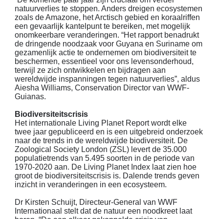
natuurverlies te stoppen. Anders dreigen ecosystemen
zoals de Amazone, het Arctisch gebied en koraalriffen
een gevaarlijk kantelpunt te bereiken, met mogelijk
onomkeerbare veranderingen. “Het rapport benadrukt
de dringende noodzaak voor Guyana en Suriname om
gezamenlijk actie te ondernemen om biodiversiteit te
beschermen, essentieel voor ons levensonderhoud,
terwijl ze zich ontwikkelen en bijdragen aan
wereldwijde inspanningen tegen natuurverlies”, aldus
Aiesha Williams, Conservation Director van WWF-
Guianas.
Biodiversiteitscrisis
Het internationale Living Planet Report wordt elke
twee jaar gepubliceerd en is een uitgebreid onderzoek
naar de trends in de wereldwijde biodiversiteit. De
Zoological Society London (ZSL) levert de 35.000
populatietrends van 5.495 soorten in de periode van
1970-2020 aan. De Living Planet Index laat zien hoe
groot de biodiversiteitscrisis is. Dalende trends geven
inzicht in veranderingen in een ecosysteem.
Dr Kirsten Schuijt, Directeur-General van WWF
Internationaal stelt dat de natuur een noodkreet laat