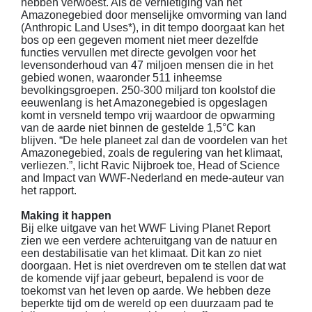
hebben verwoest. Als de vernietiging van het
Amazonegebied door menselijke omvorming van land
(Anthropic Land Uses*), in dit tempo doorgaat kan het
bos op een gegeven moment niet meer dezelfde
functies vervullen met directe gevolgen voor het
levensonderhoud van 47 miljoen mensen die in het
gebied wonen, waaronder 511 inheemse
bevolkingsgroepen. 250-300 miljard ton koolstof die
eeuwenlang is het Amazonegebied is opgeslagen
komt in versneld tempo vrij waardoor de opwarming
van de aarde niet binnen de gestelde 1,5°C kan
blijven. “De hele planeet zal dan de voordelen van het
Amazonegebied, zoals de regulering van het klimaat,
verliezen.”, licht Ravic Nijbroek toe, Head of Science
and Impact van WWF-Nederland en mede-auteur van
het rapport.
Making it happen
Bij elke uitgave van het WWF Living Planet Report
zien we een verdere achteruitgang van de natuur en
een destabilisatie van het klimaat. Dit kan zo niet
doorgaan. Het is niet overdreven om te stellen dat wat
de komende vijf jaar gebeurt, bepalend is voor de
toekomst van het leven op aarde. We hebben deze
beperkte tijd om de wereld op een duurzaam pad te