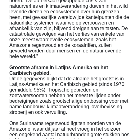
horen. “De aan elkaar gekoppelde crisis van
natuurverlies en klimaatverandering duwen in het wild
levende dieren en ecosystemen over hun grenzen
heen, met gevaarlijke wereldwijde kantelpunten die de
natuurlijke systemen waar we op vertrouwen en
afhankelijk van zijn, blijvend dreigen aan te tasten. De
catastrofale gevolgen van het verlies van enkele van
onze meest waardevolle ecosystemen, zoals het
Amazone regenwoud en de koraalriffen, zullen
gevoeld worden door mensen en de natuur over de
hele wereld.”
Grootste afname in Latijns-Amerika en het
Caribisch gebied.
Uit de gegevens blijkt dat de afname het grootst is in
Latijns-Amerika en het Caribisch gebied (sinds 1970
gemiddeld 95%). Tropische gebieden en
zoetwatersoorten hebben het meest te lijden onder
bedreigingen zoals grootschalige ontbossing voor met
name landbouw, klimaatverandering, overbevissing,
stroperij en ook vervuiling.
Ons Surinaams regenwoud ligt ten noorden van de
Amazone, waar dit jaar al heel vroeg in het seizoen
een ongekend aantal natuurbranden grote stukken bos