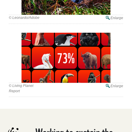
© Leonardo/Adobe
Enlarge
© Living Planet
Enlarge
Report
Working to sustain the