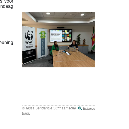
s voor
ndaag
euning
EH Suriname 2025
© Tessa Sendar/De Surinaamsche
Enlarge
Bank