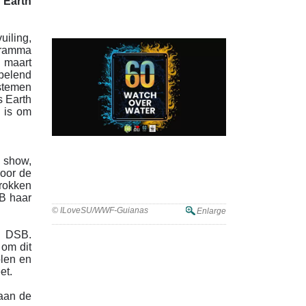
 Earth
uiling,
ogramma
1 maart
spelend
stemen
s Earth
 is om
 show,
voor de
trokken
SB haar
© ILoveSU/WWF-Guianas
Enlarge
n DSB.
 om dit
len en
eet.
 aan de