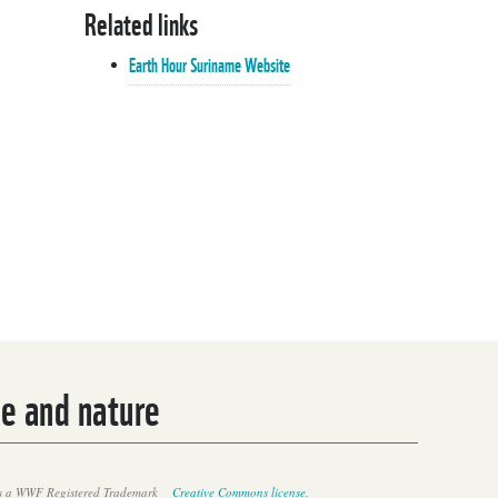
Related links
Earth Hour Suriname Website
le and nature
Ashna Kamta (DSB) en Marleen
Stoffelen (WWF) Earth Hour 2025
 a WWF Registered Trademark
Creative Commons license
.