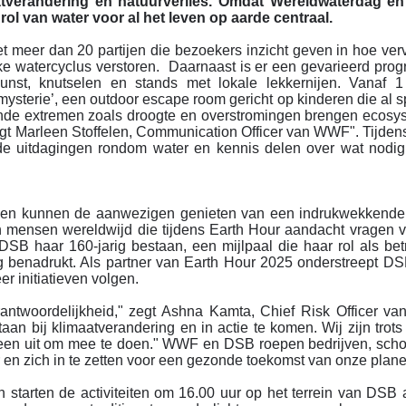
atverandering en natuurverlies. Omdat Wereldwaterdag en
rol van water voor al het leven op aarde centraal.
met meer dan 20 partijen die bezoekers inzicht geven in hoe verv
jke watercyclus verstoren. Daarnaast is er een gevarieerd pr
 kunst, knutselen en stands met lokale lekkernijen. Vanaf 
mysterie’, een outdoor escape room gericht op kinderen die al 
nde extremen zoals droogte en overstromingen brengen ecosy
egt Marleen Stoffelen, Communication Officer van WWF". Tijden
 uitdagingen rondom water en kennis delen over wat nodig
t en kunnen de aanwezigen genieten van een indrukwekkende
n mensen wereldwijd die tijdens Earth Hour aandacht vragen 
 DSB haar 160-jarig bestaan, een mijlpaal die haar rol als be
g benadrukt. Als partner van Earth Hour 2025 onderstreept D
er initiatieven volgen.
ntwoordelijkheid," zegt Ashna Kamta, Chief Risk Officer va
an bij klimaatverandering en in actie te komen. Wij zijn trots
een uit om mee te doen." WWF en DSB roepen bedrijven, scho
en zich in te zetten voor een gezonde toekomst van onze plan
 starten de activiteiten om 16.00 uur op het terrein van DSB