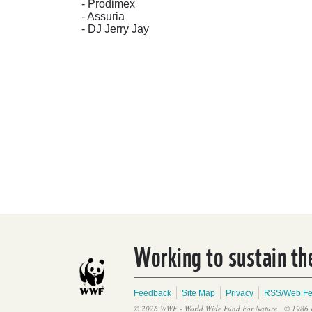
- Prodimex
- Assuria
- DJ Jerry Jay
Working to sustain the
Feedback
Site Map
Privacy
RSS/Web F
© 2026 WWF - World Wide Fund For Nature
© 1986 