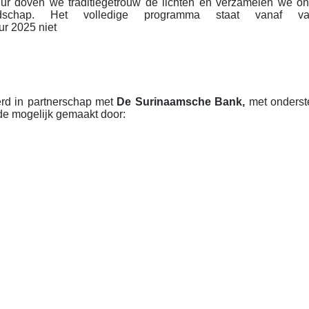
ur doven we traditiegetrouw de lichten en verzamelen we on
chap. Het volledige programma staat vanaf va
ur 2025 niet
rd in partnerschap met
De Surinaamsche Bank,
met onderst
e mogelijk gemaakt door: