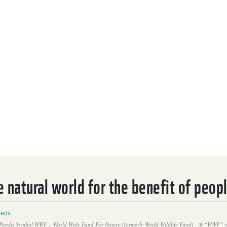
 natural world for the benefit of peop
eeds
Panda Symbol WWF – World Wide Fund For Nature (formerly World Wildlife Fund)
® “WWF” is