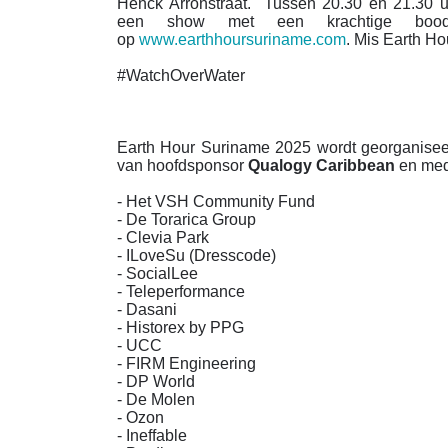
Henck Arronstraat. Tussen 20.30 en 21.30 u
een show met een krachtige boods
op
www.earthhoursuriname.com
. Mis Earth Ho
#WatchOverWater
Earth Hour Suriname 2025 wordt georganisee
van hoofdsponsor
Qualogy Caribbean
en med
- Het VSH Community Fund
- De Torarica Group
- Clevia Park
- ILoveSu (Dresscode)
- SocialLee
- Teleperformance
- Dasani
- Historex by PPG
- UCC
- FIRM Engineering
- DP World
- De Molen
- Ozon
- Ineffable