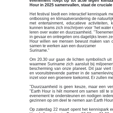
evenement roept op tot actie tegen klima
Hour in 2025 samenvallen, staat de cruciale 
Het festival biedt een interactief kennispark 
ontbossing en klimaatverandering de natuurli
met entertainment, educatieve activiteiten,
kunnen teams zich inschrijven voor ‘het water 
leren over water en duurzaamheid. "Toeneme
in gevaar en ontregelen ons dagelijks leven z
Hour willen we mensen bewust maken van de
samen te werken aan een duurzamer
Suriname."
Om 20.30 uur gaan de lichten symbolisch ui
waarmee Suriname zich aansluit bij miljoene
bescherming van onze planeet. Dit jaar viert
en vooruitstrevende partner in de samenlevin
inzet voor een groenere toekomst. Er zullen me
"Duurzaamheid is geen keuze, maar een vera
"Earth Hour is hét moment om samen stil te sta
evenement te ondersteunen en nodigen ieder
gezinnen op om deel te nemen aan Earth Hour 
Op zaterdag 22 maart opent het kennispark en