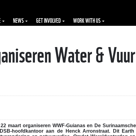
E
NEWS
GET INVOLVED
WORK WITH US
niseren Water & Vuur 
 22 maart organiseren WWF-Guianas en De Surinaamsch
 DSB-hoofdkantoor aan de Henck Arronstraat. Dit Earth