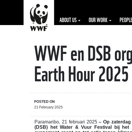
ABOUT US
OUR WORK
PEOPL
WWF en DSB orga
The WWF is run
at a local level
Earth Hour 2025
by the following
offices...
POSTED ON
21 February 2025
Paramaribo, 21 februari 2025
– Op zaterdag
(DSB) het Water & Vuur Festival bij het